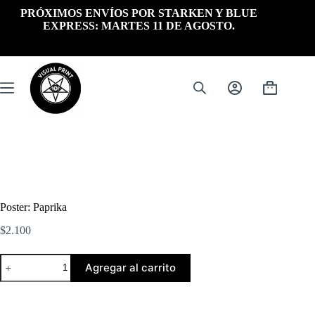
Saltar
PRÓXIMOS ENVÍOS POR STARKEN Y BLUE
al
EXPRESS: MARTES 11 DE AGOSTO.
contenido
Carrito
de
compra
Poster: Paprika
$
2.100
Poster:
Agregar al carrito
Paprika
cantidad