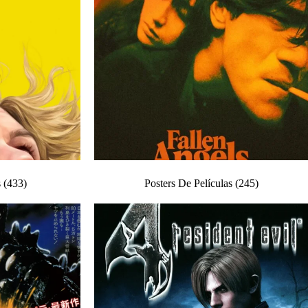
s
(433)
Posters De Películas
(245)