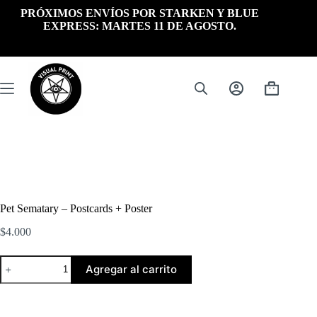
Saltar
PRÓXIMOS ENVÍOS POR STARKEN Y BLUE
al
EXPRESS: MARTES 11 DE AGOSTO.
contenido
Carrito
de
compra
Pet Sematary – Postcards + Poster
$
4.000
Pet
Agregar al carrito
Sematary
-
Postcards
+