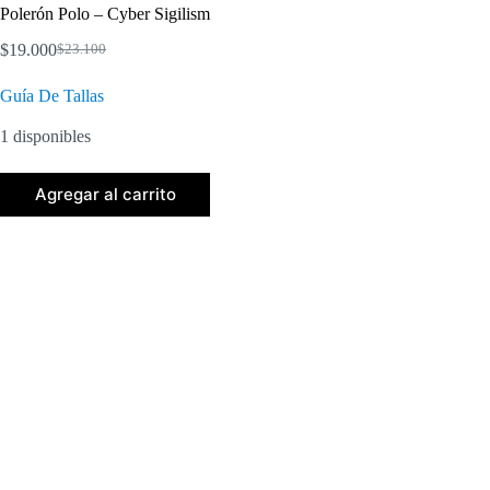
Polerón Polo – Cyber Sigilism
$
19.000
$
23.100
El
El
precio
precio
Guía De Tallas
original
actual
era:
es:
1 disponibles
$23.100.
$19.000.
Agregar al carrito
Descripción
Medidas Textiles Polerón Polo
Envíos/Entregas
Cuidados Textiles