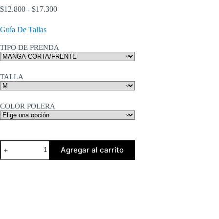
Rango
$
12.800
-
$
17.300
de
precios:
Guía De Tallas
desde
$12.800
TIPO DE PRENDA
hasta
$17.300
TALLA
COLOR POLERA
Esqueleto
Agregar al carrito
cantidad
Descripción