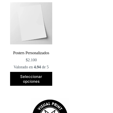
Posters Personalizados
$
2.100
Valorado en
4.94
de 5
Este
Seleccionar
producto
opciones
tiene
múltiples
variantes.
Las
opciones
se
pueden