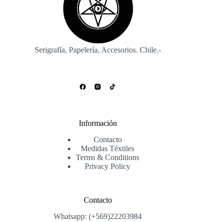
elegir
en
la
página
de
producto
Serigrafía, Papelería, Accesorios. Chile.-
Información
Contacto
Medidas Téxtiles
Terms & Conditions
Privacy Policy
Contacto
Whatsapp: (+569)22203984