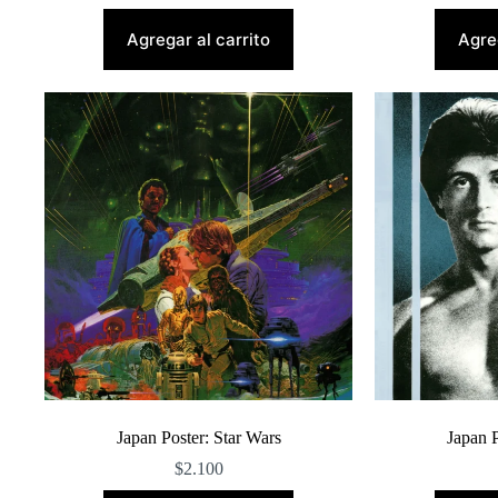
Agregar al carrito
Agreg
Japan Poster: Star Wars
Japan P
$
2.100