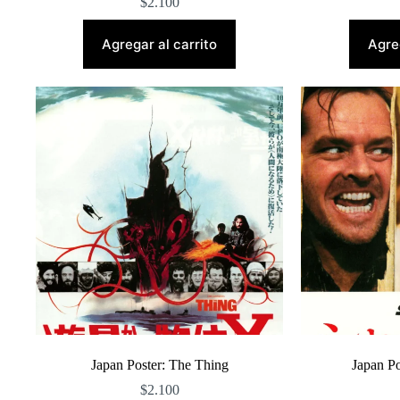
$
2.100
Agregar al carrito
Agreg
Japan Poster: The Thing
Japan Po
$
2.100