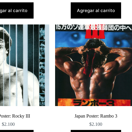
ar al carrito
Agregar al carrito
oster: Rocky III
Japan Poster: Rambo 3
$
2.100
$
2.100