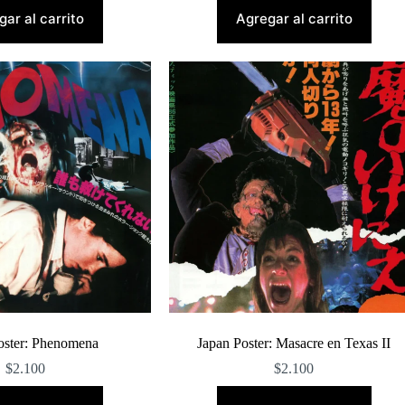
ar al carrito
Agregar al carrito
oster: Phenomena
Japan Poster: Masacre en Texas II
$
2.100
$
2.100