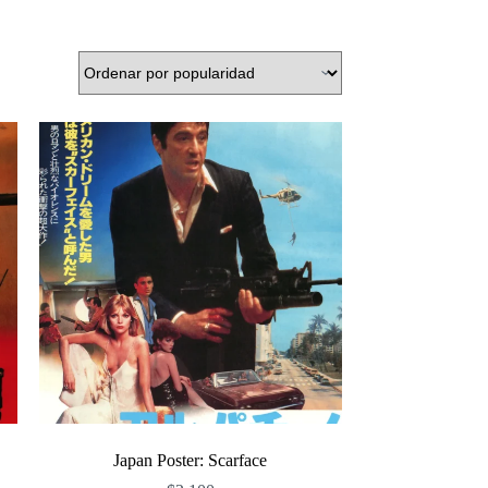
Japan Poster: Scarface