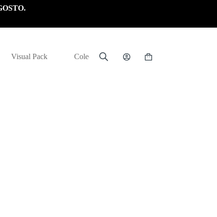
GOSTO.
Visual Pack
Colección
Carrito
de
compra