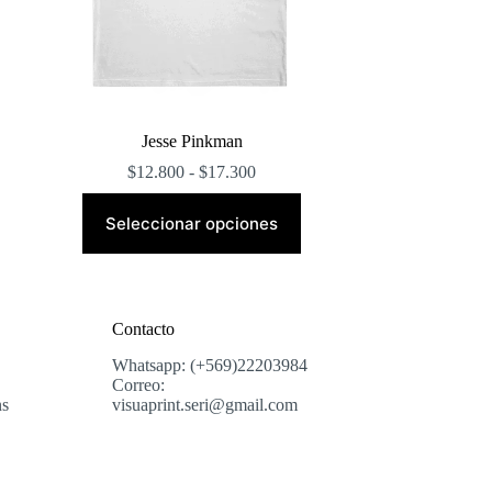
Jesse Pinkman
Rango
$
12.800
-
$
17.300
de
Este
precios:
producto
Seleccionar opciones
desde
tiene
$12.800
múltiples
hasta
variantes.
$17.300
Las
opciones
Contacto
se
pueden
Whatsapp: (+569)22203984
elegir
Correo:
en
ns
visuaprint.seri@gmail.com
la
página
de
producto