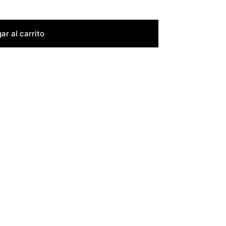
ar al carrito
Cambios y Devoluciones
Valoraciones (0)