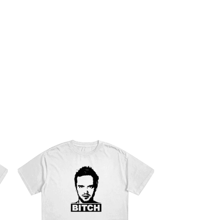
 electrónico y sitio web en este navegador para la próxima vez que