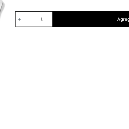
The
Adicts
Agreg
-
Manga
Larga
cantidad
Textiles Manga Larga
Envíos/Entregas
Cuidados Textiles