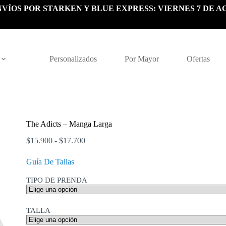
VÍOS POR STARKEN Y BLUE EXPRESS: VIERNES 7 DE A
Personalizados
Por Mayor
Ofertas
The Adicts – Manga Larga
Rango
$
15.900
-
$
17.700
de
precios:
Guía De Tallas
desde
$15.900
TIPO DE PRENDA
hasta
$17.700
TALLA