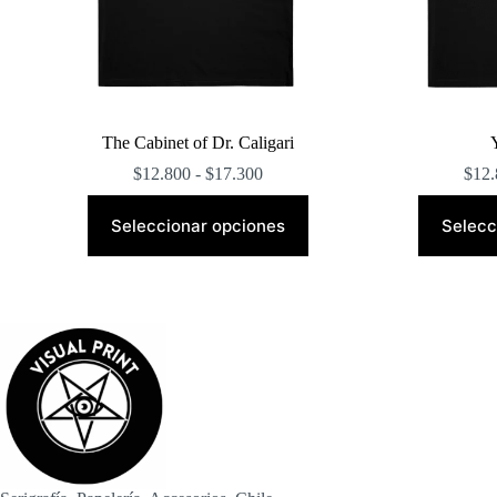
The Cabinet of Dr. Caligari
Rango
$
12.800
-
$
17.300
$
12.
de
Este
precios:
producto
Seleccionar opciones
Selecc
desde
tiene
$12.800
múltiples
hasta
variantes.
$17.300
Las
opciones
se
pueden
elegir
en
la
página
de
producto