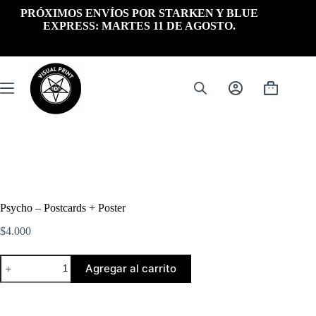
Saltar
PRÓXIMOS ENVÍOS POR STARKEN Y BLUE
al
EXPRESS: MARTES 11 DE AGOSTO.
contenido
Carrito
de
compra
Psycho – Postcards + Poster
$
4.000
Psycho
Agregar al carrito
-
Postcards
+
Poster