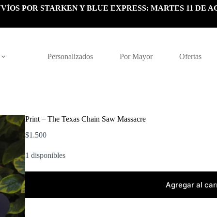
VÍOS POR STARKEN Y BLUE EXPRESS: MARTES 11 DE A
Personalizados
Por Mayor
Ofertas
Print – The Texas Chain Saw Massacre
$
1.500
1 disponibles
Agregar al car