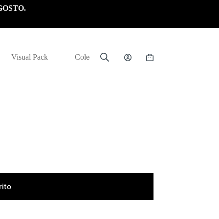
GOSTO.
Visual Pack
Colección
Carrito
de
compra
rito