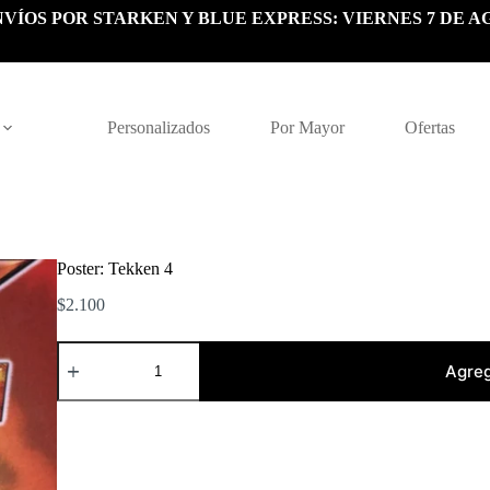
VÍOS POR STARKEN Y BLUE EXPRESS: VIERNES 7 DE A
Personalizados
Por Mayor
Ofertas
Poster: Tekken 4
$
2.100
Poster:
Tekken
Agreg
4
cantidad