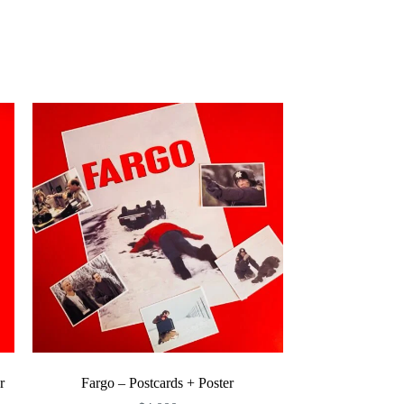
r
Fargo – Postcards + Poster