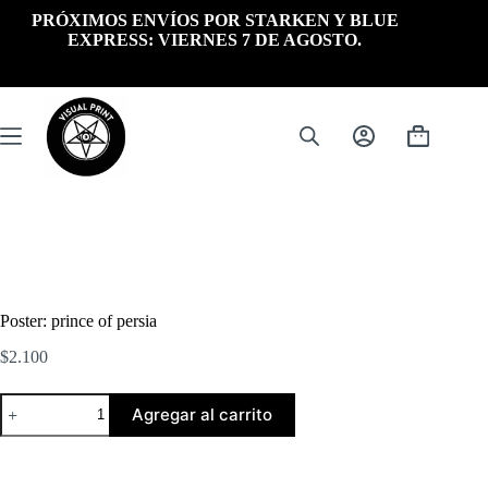
Saltar
PRÓXIMOS ENVÍOS POR STARKEN Y BLUE
al
EXPRESS: VIERNES 7 DE AGOSTO.
contenido
Carrito
de
compra
Poster: prince of persia
$
2.100
Poster:
Agregar al carrito
prince
of
persia
cantidad