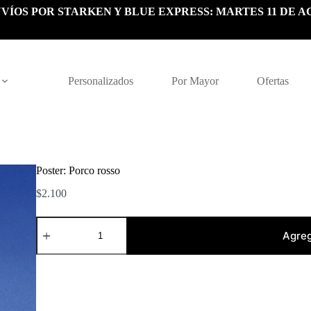
VÍOS POR STARKEN Y BLUE EXPRESS: MARTES 11 DE A
Personalizados
Por Mayor
Ofertas
Poster: Porco rosso
$
2.100
Poster:
Porco
Agreg
rosso
cantidad