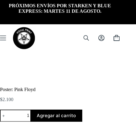
Saltar
PRÓXIMOS ENVÍOS POR STARKEN Y BLUE
al
EXPRESS: MARTES 11 DE AGOSTO.
contenido
Carrito
de
compra
Poster: Pink Floyd
$
2.100
Poster:
Agregar al carrito
Pink
Floyd
cantidad