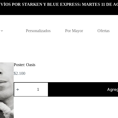
VÍOS POR STARKEN Y BLUE EXPRESS: MARTES 11 DE A
Personalizados
Por Mayor
Ofertas
Poster: Oasis
$
2.100
Poster:
Oasis
Agreg
cantidad