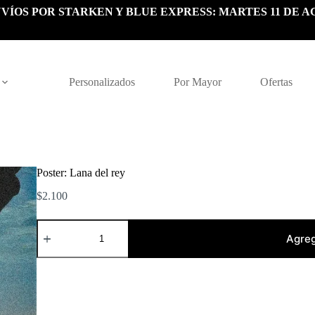
VÍOS POR STARKEN Y BLUE EXPRESS: MARTES 11 DE A
Personalizados
Por Mayor
Ofertas
Poster: Lana del rey
$
2.100
Poster:
Lana
Agreg
del
rey
cantidad