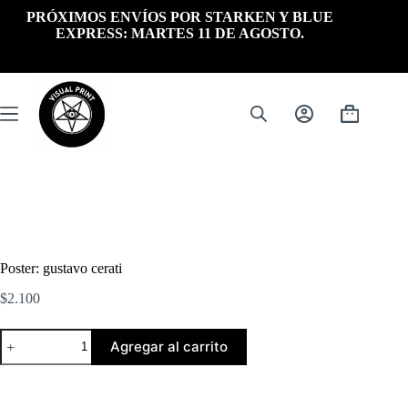
Saltar
PRÓXIMOS ENVÍOS POR STARKEN Y BLUE
al
EXPRESS: MARTES 11 DE AGOSTO.
contenido
Carrito
de
compra
Poster: gustavo cerati
$
2.100
Poster:
Agregar al carrito
gustavo
cerati
cantidad