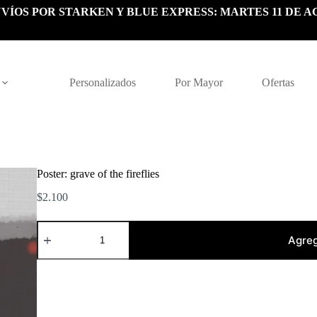
VÍOS POR STARKEN Y BLUE EXPRESS: MARTES 11 DE A
Personalizados
Por Mayor
Ofertas
Poster: grave of the fireflies
$
2.100
Poster:
grave
Agreg
of
the
fireflies
cantidad