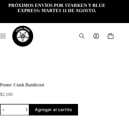
Saltar
PRÓXIMOS ENVÍOS POR STARKEN Y BLUE
al
EXPRESS: MARTES 11 DE AGOSTO.
contenido
Carrito
de
compra
Poster: Crash Bandicoot
$
2.100
Poster:
Agregar al carrito
Crash
Bandicoot
cantidad