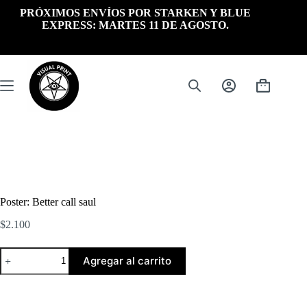
Saltar
PRÓXIMOS ENVÍOS POR STARKEN Y BLUE
al
EXPRESS: MARTES 11 DE AGOSTO.
contenido
Carrito
de
compra
Poster: Better call saul
$
2.100
Poster:
Agregar al carrito
Better
call
saul
cantidad