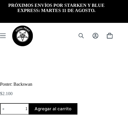
Saltar
PRÓXIMOS ENVÍOS POR STARKEN Y BLUE
al
EXPRESS: MARTES 11 DE AGOSTO.
contenido
Carrito
de
compra
Poster: Backswan
$
2.100
Poster:
Agregar al carrito
Backswan
cantidad