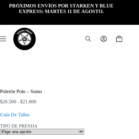
Saltar
PRÓXIMOS ENVÍOS POR STARKEN Y BLUE
al
EXPRESS: MARTES 11 DE AGOSTO.
contenido
Carrito
de
compra
Polerón Polo – Sumo
Rango
$
20.500
-
$
21.800
de
precios:
Guía De Tallas
desde
$20.500
TIPO DE PRENDA
hasta
$21.800