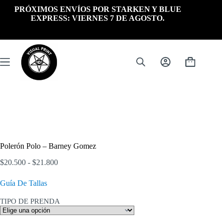
Saltar
PRÓXIMOS ENVÍOS POR STARKEN Y BLUE
al
EXPRESS: VIERNES 7 DE AGOSTO.
contenido
Carrito
de
compra
Polerón Polo – Barney Gomez
Rango
$
20.500
-
$
21.800
de
precios:
Guía De Tallas
desde
$20.500
TIPO DE PRENDA
hasta
$21.800