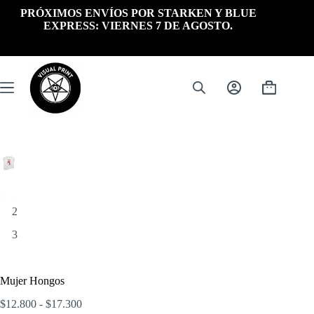
Saltar
PRÓXIMOS ENVÍOS POR STARKEN Y BLUE
al
EXPRESS: VIERNES 7 DE AGOSTO.
contenido
Carrito
de
compra
Mujer Hongos
Rango
$
12.800
-
$
17.300