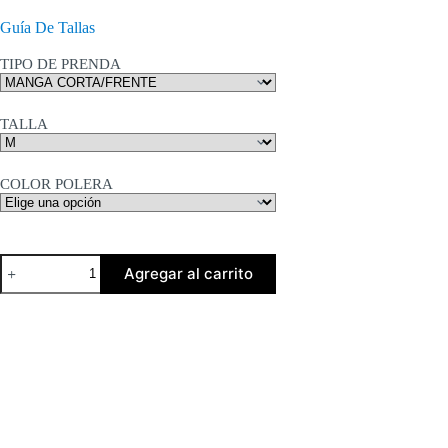
de
precios:
Guía De Tallas
desde
$12.800
TIPO DE PRENDA
hasta
$17.300
TALLA
COLOR POLERA
Mujer
Agregar al carrito
Hongos
cantidad
Descripción
Medidas Textiles