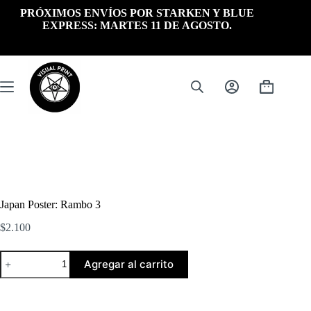
Saltar
PRÓXIMOS ENVÍOS POR STARKEN Y BLUE
al
EXPRESS: MARTES 11 DE AGOSTO.
contenido
Carrito
de
compra
Japan Poster: Rambo 3
$
2.100
Japan
Agregar al carrito
Poster:
Rambo
3
cantidad