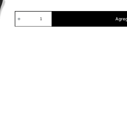
Gato
-
Agreg
Manga
Larga
cantidad
Textiles Manga Larga
Envíos/Entregas
Cuidados Textiles