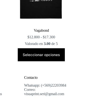
Vagabond
Rango
$
12.800
-
$
17.300
de
Valorado en
3.00
de 5
precios:
desde
Este
$12.800
producto
Seleccionar opciones
hasta
tiene
$17.300
múltiples
variantes.
Las
opciones
Contacto
se
pueden
Whatsapp: (+569)22203984
elegir
Correo:
en
ns
visuaprint.seri@gmail.com
la
página
de