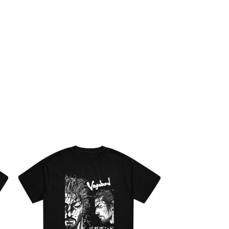
 electrónico y sitio web en este navegador para la próxima vez que