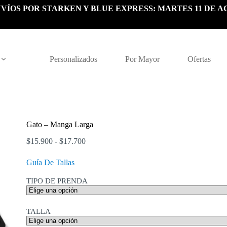
VÍOS POR STARKEN Y BLUE EXPRESS: MARTES 11 DE A
Personalizados
Por Mayor
Ofertas
Gato – Manga Larga
Rango
$
15.900
-
$
17.700
de
precios:
Guía De Tallas
desde
$15.900
TIPO DE PRENDA
hasta
$17.700
TALLA