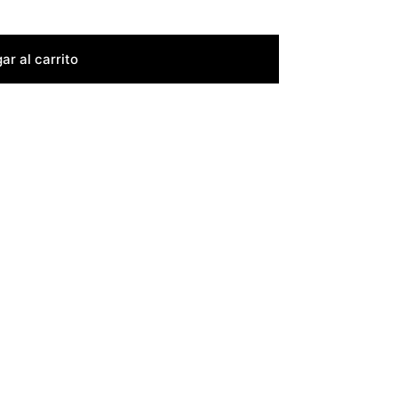
ar al carrito
Cambios y Devoluciones
Valoraciones (0)