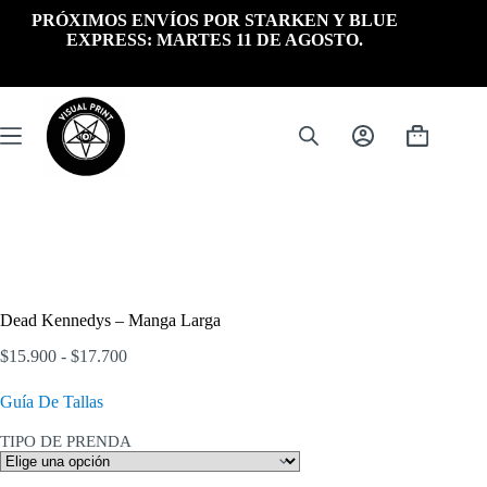
Saltar
PRÓXIMOS ENVÍOS POR STARKEN Y BLUE
al
EXPRESS: MARTES 11 DE AGOSTO.
contenido
Carrito
de
compra
Dead Kennedys – Manga Larga
Rango
$
15.900
-
$
17.700
de
precios:
Guía De Tallas
desde
$15.900
TIPO DE PRENDA
hasta
$17.700