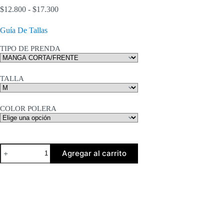
Rango
$
12.800
-
$
17.300
de
precios:
Guía De Tallas
desde
$12.800
TIPO DE PRENDA
hasta
$17.300
TALLA
COLOR POLERA
Daniel
Agregar al carrito
Johnston
cantidad
Descripción