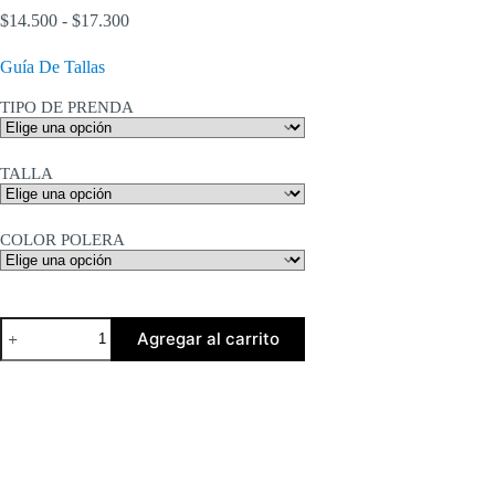
Rango
$
14.500
-
$
17.300
de
precios:
Guía De Tallas
desde
$14.500
TIPO DE PRENDA
hasta
$17.300
TALLA
COLOR POLERA
Cyber
Agregar al carrito
Sigilism
3
cantidad
Descripción