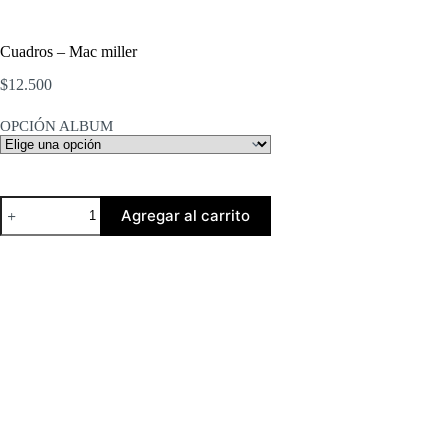
Cuadros – Mac miller
$
12.500
OPCIÓN ALBUM
Cuadros
Agregar al carrito
-
Mac
miller
cantidad
Descripción
Envíos/Entregas
Cambios y Devoluciones