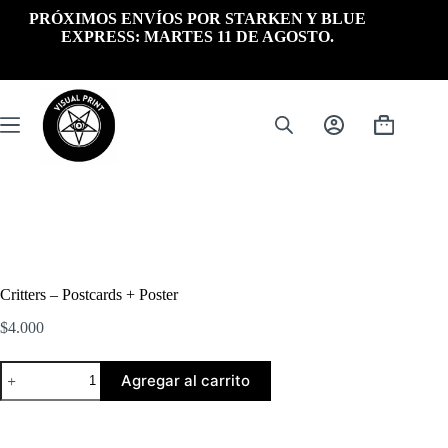
Saltar
PRÓXIMOS ENVÍOS POR STARKEN Y BLUE
al
EXPRESS: MARTES 11 DE AGOSTO.
contenido
Carrito
de
compra
Critters – Postcards + Poster
$
4.000
Critters
Agregar al carrito
-
Postcards
+
Poster