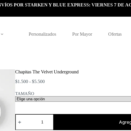
VÍOS POR STARKEN Y BLUE EXPRESS: VIERNES 7 DE A
Personalizados
Por Mayor
Ofertas
Chapitas The Velvet Underground
Rango
$
1.500
-
$
5.500
de
precios:
TAMAÑO
desde
$1.500
hasta
$5.500
Chapitas
The
Agreg
Velvet
Underground