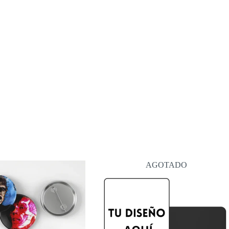
Sube hasta 5 imágenes o vide
Guardar mi nombre, correo
comente.
Enviar
AGOTADO