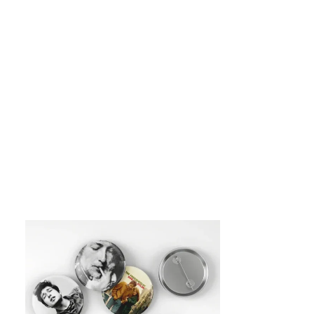
os
 electrónico y sitio web en este navegador para la próxima vez que