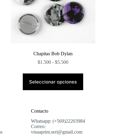
Chapitas Bob Dylan
Rango
$
1.500
-
$
5.500
de
precios:
Este
desde
producto
Seleccionar opciones
$1.500
tiene
hasta
múltiples
$5.500
variantes.
Las
opciones
Contacto
se
pueden
Whatsapp: (+569)22203984
elegir
Correo:
en
ns
visuaprint.seri@gmail.com
la