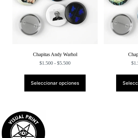
Chapitas Andy Warhol
Chapi
Rango
$
1.500
-
$
5.500
$
1.
de
precios:
Este
desde
producto
Seleccionar opciones
Selecc
$1.500
tiene
hasta
múltiples
$5.500
variantes.
Las
opciones
se
pueden
elegir
en
la