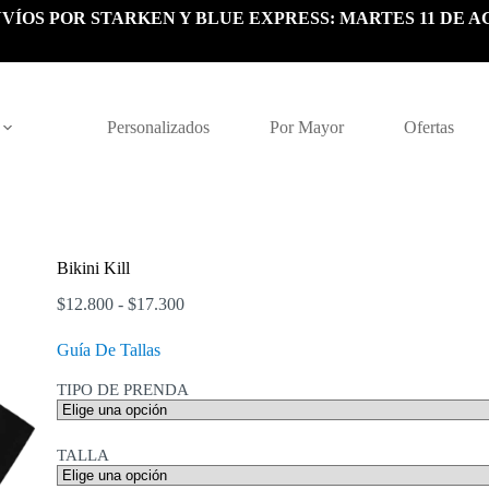
VÍOS POR STARKEN Y BLUE EXPRESS: MARTES 11 DE A
Personalizados
Por Mayor
Ofertas
Bikini Kill
Rango
$
12.800
-
$
17.300
de
precios:
Guía De Tallas
desde
$12.800
TIPO DE PRENDA
hasta
$17.300
TALLA