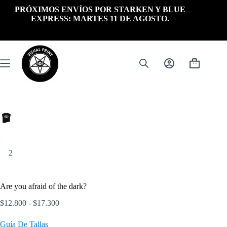
Saltar
PRÓXIMOS ENVÍOS POR STARKEN Y BLUE
al
EXPRESS: MARTES 11 DE AGOSTO.
contenido
Carrito
de
compra
Are you afraid of the dark?
Rango
$
12.800
-
$
17.300
de
precios:
Guía De Tallas