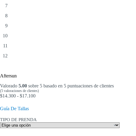
Aftersun
Valorado
5.00
sobre 5 basado en
5
puntuaciones de clientes
(
5
valoraciones de clientes)
Rango
$
14.300
-
$
17.100
de
precios:
Guía De Tallas
desde
$14.300
TIPO DE PRENDA
hasta
$17.100