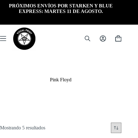
Saltar
PRÓXIMOS ENVÍOS POR STARKEN Y BLUE
al
EXPRESS: MARTES 11 DE AGOSTO.
contenido
Carrito
de
compra
Pink Floyd
Ordenado
Mostrando 5 resultados
por