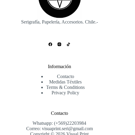
la
página
de
producto
Serigrafía, Papelería, Accesorios. Chile.-
Información
Contacto
Medidas Téxtiles
Terms & Conditions
Privacy Policy
Contacto
Whatsapp: (+569)22203984
Correo: visuaprint.seri@gmail.com
Copyright © 2026 Visual Print