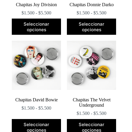
Chapitas Joy Division
Chapitas Donnie Darko
Rango
Rango
$
1.500
-
$
5.500
$
1.500
-
$
5.500
de
de
Este
Este
precios:
precios:
Seleccionar
Seleccionar
producto
producto
desde
desde
opciones
opciones
tiene
tiene
$1.500
$1.500
múltiples
múltiples
hasta
hasta
variantes.
variantes.
$5.500
$5.500
Las
Las
opciones
opciones
se
se
pueden
pueden
elegir
elegir
en
en
la
la
página
página
de
de
producto
producto
Chapitas David Bowie
Chapitas The Velvet
Underground
Rango
$
1.500
-
$
5.500
de
Rango
$
1.500
-
$
5.500
precios:
de
Este
Este
desde
precios:
Seleccionar
Seleccionar
producto
producto
$1.500
desde
opciones
opciones
tiene
tiene