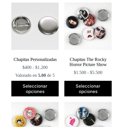
popularidad
Chapitas Personalizadas
Chapitas The Rocky
Horror Picture Show
Rango
$
400
-
$
1.200
de
Rango
$
1.500
-
$
5.500
Valorado en
5.00
de 5
precios:
de
desde
precios:
Este
Este
Seleccionar
Seleccionar
$400
desde
producto
producto
opciones
opciones
hasta
$1.500
tiene
tiene
$1.200
hasta
múltiples
múltiples
$5.500
variantes.
variantes.
Las
Las
opciones
opciones
se
se
pueden
pueden