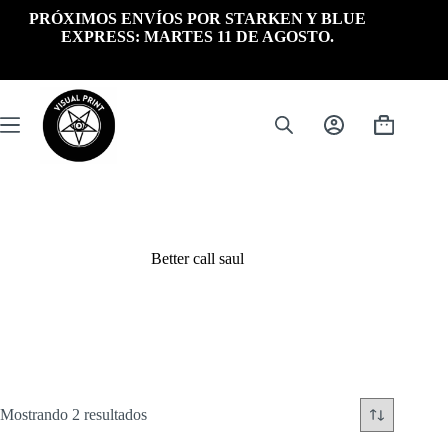
Saltar
PRÓXIMOS ENVÍOS POR STARKEN Y BLUE
al
EXPRESS: MARTES 11 DE AGOSTO.
contenido
Carrito
de
compra
Better call saul
Ordenado
Mostrando 2 resultados
por