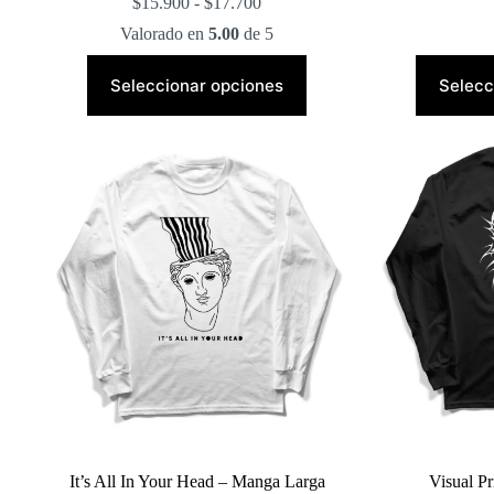
Rango
$
15.900
-
$
17.700
de
Valorado en
5.00
de 5
precios:
desde
Este
$15.900
producto
Seleccionar opciones
Selecc
hasta
tiene
$17.700
múltiples
variantes.
Las
opciones
se
pueden
elegir
en
la
página
de
producto
It’s All In Your Head – Manga Larga
Visual P