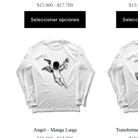
Rango
$
15.900
-
$
17.700
$
15.
de
Este
precios:
producto
Seleccionar opciones
Selecc
desde
tiene
$15.900
múltiples
hasta
variantes.
$17.700
Las
opciones
se
pueden
elegir
en
la
página
de
producto
Angel – Manga Larga
Transforma