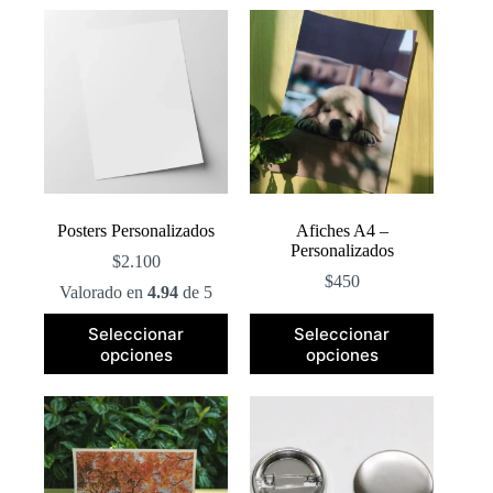
popularidad
Posters Personalizados
Afiches A4 –
Personalizados
$
2.100
$
450
Valorado en
4.94
de 5
Este
Este
Seleccionar
Seleccionar
producto
producto
opciones
opciones
tiene
tiene
múltiples
múltiples
variantes.
variantes.
Las
Las
opciones
opciones
se
se
pueden
pueden