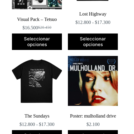
de
de
producto
producto
Lost Highway
Visual Pack – Tetsuo
Rango
$
12.800
-
$
17.300
de
$
16.500
$
20.450
El
El
precios:
precio
precio
Este
desde
Seleccionar
Seleccionar
original
actual
producto
$12.800
opciones
opciones
era:
es:
tiene
hasta
$20.450.
$16.500.
múltiples
$17.300
variantes.
Las
opciones
se
pueden
elegir
en
la
página
de
producto
The Sundays
Poster: mulholland drive
Rango
$
12.800
-
$
17.300
$
2.100
de
Este