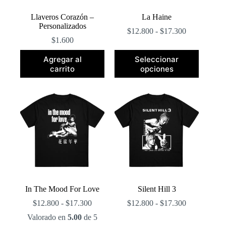
producto
producto
Llaveros Corazón –
La Haine
Personalizados
Rango
$
12.800
-
$
17.300
de
$
1.600
precios:
Este
desde
Agregar al
Seleccionar
producto
$12.800
carrito
opciones
tiene
hasta
múltiples
$17.300
variantes.
Las
opciones
se
pueden
elegir
en
la
página
de
producto
In The Mood For Love
Silent Hill 3
Rango
Rango
$
12.800
-
$
17.300
$
12.800
-
$
17.300
de
de
Valorado en
5.00
de 5
precios:
precios: