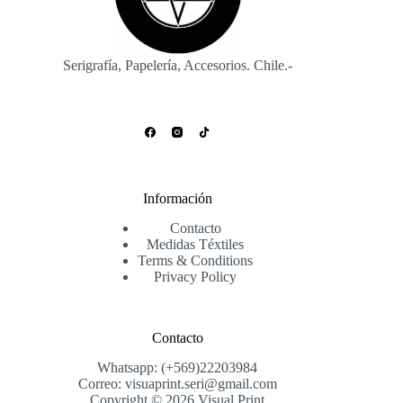
la
página
de
producto
Serigrafía, Papelería, Accesorios. Chile.-
Información
Contacto
Medidas Téxtiles
Terms & Conditions
Privacy Policy
Contacto
Whatsapp: (+569)22203984
Correo: visuaprint.seri@gmail.com
Copyright © 2026 Visual Print