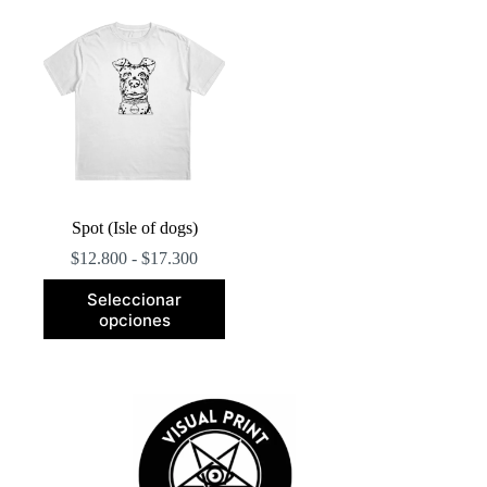
Spot (Isle of dogs)
Rango
$
12.800
-
$
17.300
de
Este
precios:
Seleccionar
producto
desde
opciones
tiene
$12.800
múltiples
hasta
variantes.
$17.300
Las
opciones
se
pueden
elegir
en