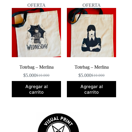
popularidad
OFERTA
OFERTA
Totebag – Merlina
Totebag – Merlina
$
5.000
$
5.000
$
10.000
$
10.000
El
El
El
El
precio
precio
precio
precio
Agregar al
Agregar al
original
actual
original
actual
carrito
carrito
era:
es:
era:
es:
$10.000.
$5.000.
$10.000.
$5.000.