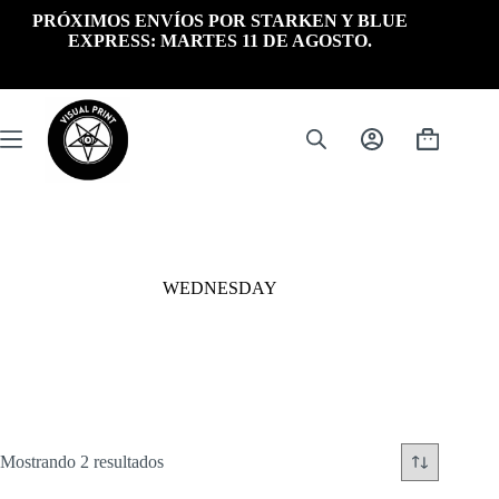
Saltar
PRÓXIMOS ENVÍOS POR STARKEN Y BLUE
al
EXPRESS: MARTES 11 DE AGOSTO.
contenido
Carrito
de
compra
WEDNESDAY
Ordenado
Mostrando 2 resultados
por