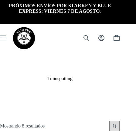
Saltar
PRÓXIMOS ENVÍOS POR STARKEN Y BLUE
al
EXPRESS: VIERNES 7 DE AGOSTO.
contenido
Carrito
de
compra
Trainspotting
Ordenado
Mostrando 8 resultados
por