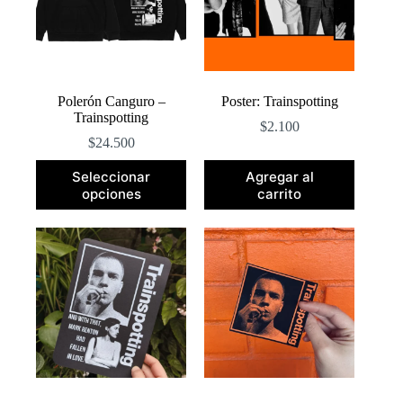
elegir
en
la
página
de
producto
Polerón Canguro –
Poster: Trainspotting
Trainspotting
$
2.100
$
24.500
Este
Seleccionar
Agregar al
producto
opciones
carrito
tiene
múltiples
variantes.
Las
opciones
se
pueden
elegir
en
la
página
de
producto