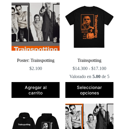
popularidad
Poster: Trainspotting
Trainspotting
Rango
$
2.100
$
14.300
-
$
17.100
de
Valorado en
5.00
de 5
precios:
desde
Este
Agregar al
Seleccionar
$14.300
producto
carrito
opciones
hasta
tiene
$17.100
múltiples
variantes.
Las
opciones
se
pueden