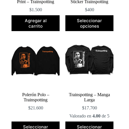
Print – Trainspotting
Sticker Trainspotting
$
1.500
$
400
Este
Agregar al
Seleccionar
producto
carrito
opciones
tiene
múltiples
variantes.
Las
opciones
se
pueden
elegir
en
la
página
de
producto
Polerón Polo –
Trainspotting – Manga
Trainspotting
Larga
$
21.600
$
17.700
Valorado en
4.00
de 5
Este
Este
Seleccionar
Seleccionar
producto
producto