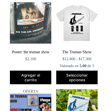
popularidad
Poster: the truman show
The Truman Show
Rango
$
2.100
$
12.800
-
$
17.300
de
Valorado en
5.00
de 5
precios:
desde
Este
Agregar al
Seleccionar
$12.800
producto
carrito
opciones
hasta
tiene
$17.300
múltiples
variantes.
OFERTA
Las
opciones
se
pueden