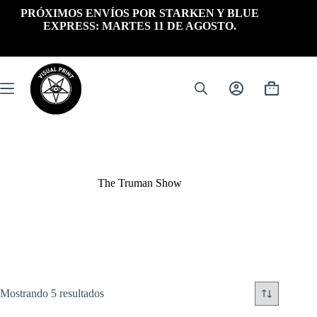
Saltar
PRÓXIMOS ENVÍOS POR STARKEN Y BLUE
al
EXPRESS: MARTES 11 DE AGOSTO.
contenido
Carrito
de
compra
The Truman Show
Ordenado
Mostrando 5 resultados
por