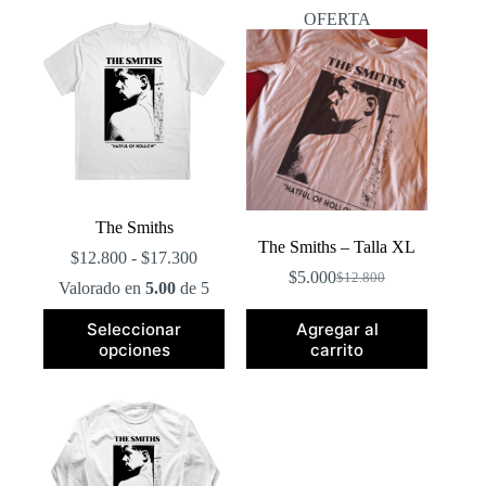
popularidad
OFERTA
The Smiths
The Smiths – Talla XL
Rango
$
12.800
-
$
17.300
de
$
5.000
$
12.800
El
El
Valorado en
5.00
de 5
precios:
precio
precio
desde
Este
original
actual
Seleccionar
Agregar al
$12.800
producto
era:
es:
opciones
carrito
hasta
tiene
$12.800.
$5.000.
$17.300
múltiples
variantes.
Las
opciones
se
pueden