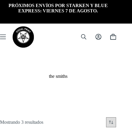
Saltar
PRÓXIMOS ENVÍOS POR STARKEN Y BLUE
al
EXPRESS: VIERNES 7 DE AGOSTO.
contenido
Carrito
de
compra
the smiths
Ordenado
Mostrando 3 resultados
por