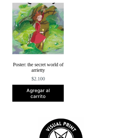
Poster: the secret world of
arrietty
$
2.100
Agregar al
carrito