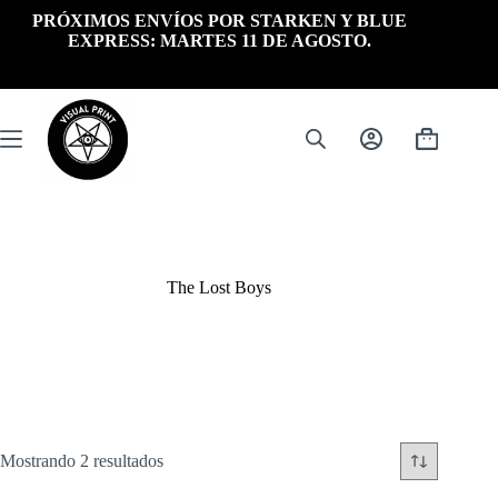
Saltar
PRÓXIMOS ENVÍOS POR STARKEN Y BLUE
al
EXPRESS: MARTES 11 DE AGOSTO.
contenido
Carrito
de
compra
The Lost Boys
Ordenado
Mostrando 2 resultados
por