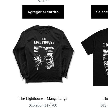
$
2.100
Agregar al carrito
Selecc
The Lighthouse – Manga Larga
The
Rango
$
15.900
-
$
17.700
$
12.