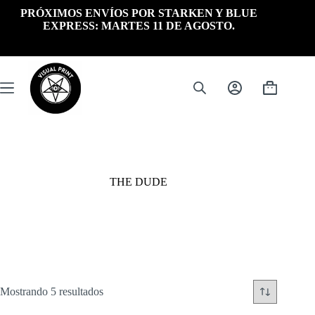
Saltar
PRÓXIMOS ENVÍOS POR STARKEN Y BLUE
al
EXPRESS: MARTES 11 DE AGOSTO.
contenido
Carrito
de
compra
THE DUDE
Ordenado
Mostrando 5 resultados
por