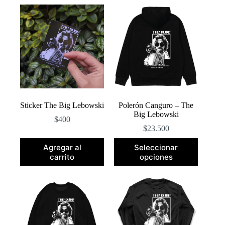
popularidad
Sticker The Big Lebowski
Polerón Canguro – The
Big Lebowski
$
400
$
23.500
Este
Agregar al
Seleccionar
producto
carrito
opciones
tiene
múltiples
variantes.
Las
opciones
se
pueden
elegir